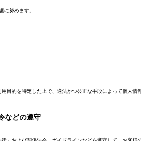
護に努めます。
その他
利用目的を特定した上で、適法かつ公正な手段によって個人情
団体・取引先
令などの遵守
法律」および関係法令、ガイドラインなどを遵守して、お客様