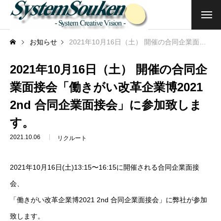
トップ
お知らせ
2021年10月16日（土） 開催の合同企業面接会「働きがい改革企業博2021 2nd 合同企業面接会」に参加致します。
企業情報
2021年10月16日（土） 開催の合同企
業面接会「働きがい改革企業博2021
ご挨拶・企業理念
2nd 合同企業面接会」に参加致しま
会社概要
す。
2021.10.06
リクルート
商品・サービス
クラウドサービス
2021年10月16日(土)13:15〜16:15に開催される合同企業面接
会、
アプリ開発・その他
「働きがい改革企業博2021 2nd 合同企業面接会」に弊社が参加
関連サービス・団体（企業）等
致します。