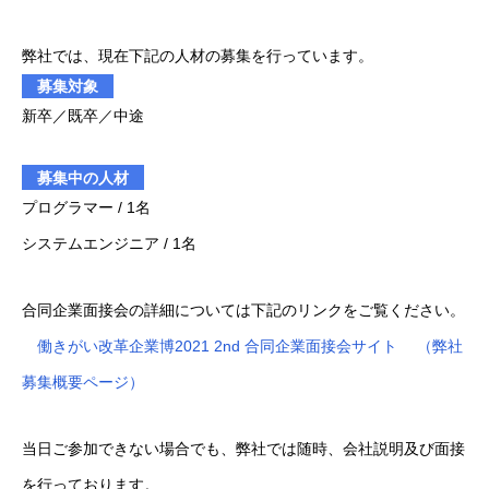
関連サイト・サービス紹介
弊社では、現在下記の人材の募集を行っています。
募集対象
関連（加盟）団体・取引先
新卒／既卒／中途
採用情報
募集中の人材
募集要項
プログラマー / 1名
システムエンジニア / 1名
選考プロセス
お問い合わせ
合同企業面接会の詳細については下記のリンクをご覧ください。
働きがい改革企業博2021 2nd 合同企業面接会サイト
（弊社
募集概要ページ）
お知らせ
アクセス
お問い合わせ
プライバシーポリシー
当日ご参加できない場合でも、弊社では随時、会社説明及び面接
を行っております。